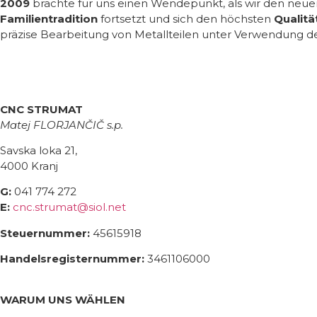
2009
brachte für uns einen Wendepunkt, als wir den ne
Familientradition
fortsetzt und sich den höchsten
Qualitä
präzise Bearbeitung von Metallteilen unter Verwendung 
CNC STRUMAT
Matej FLORJANČIČ s.p.
Savska loka 21,
4000 Kranj
G:
041 774 272
E:
cnc.strumat@siol.net
Steuernummer
:
45615918
Handelsregisternummer
:
3461106000
WARUM UNS WÄHLEN