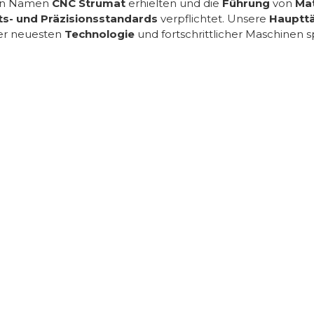
uen Namen
CNC Strumat
erhielten und die
Führung
von
Mat
ts- und Präzisionsstandards
verpflichtet. Unsere
Haupttä
der neuesten
Technologie
und fortschrittlicher Maschinen spe